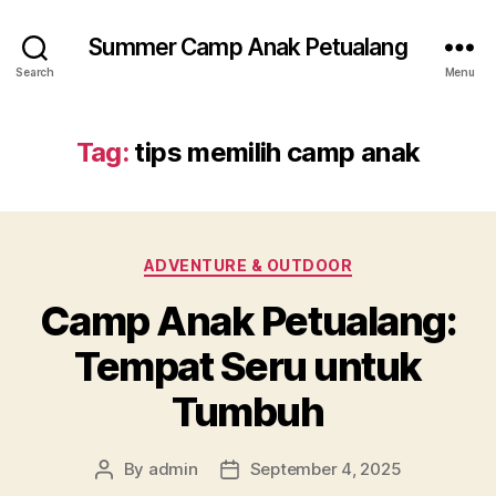
Summer Camp Anak Petualang
Search
Menu
Tag:
tips memilih camp anak
Categories
ADVENTURE & OUTDOOR
Camp Anak Petualang:
Tempat Seru untuk
Tumbuh
By
admin
September 4, 2025
Post
Post
author
date