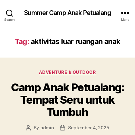
Summer Camp Anak Petualang
Search
Menu
Tag:
aktivitas luar ruangan anak
Categories
ADVENTURE & OUTDOOR
Camp Anak Petualang:
Tempat Seru untuk
Tumbuh
By
admin
September 4, 2025
Post
Post
author
date