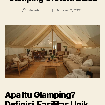
By
admin
October 2, 2025
Post
Post
author
date
Apa Itu Glamping?
Definisi, Fasilitas Unik,