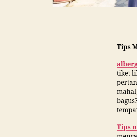
Tips 
alber
tiket 
pertan
mahal,
bagus?
tempa
Tips 
menca