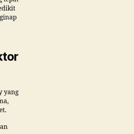
dikit
nginap
ktor
y yang
ma,
t.
lan