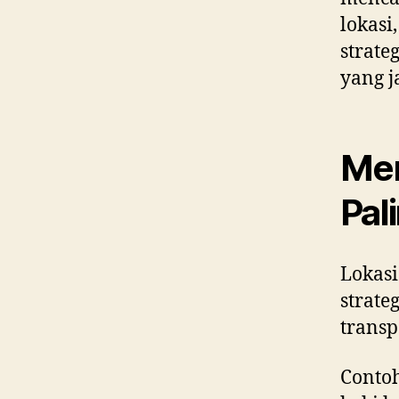
lokasi
strat
yang j
Men
Pal
Lokasi
strate
trans
Contoh