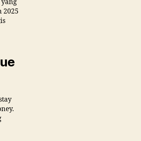
 yang
n 2025
is
lue
stay
oney.
g