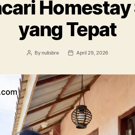
cari Homestay 
yang Tepat
By
nulisbre
April 29, 2026
Post
Post
author
date