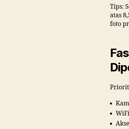
Tips: 
atas 8
foto p
Fas
Dip
Priori
Kama
WiFi
Akse