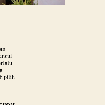
san
muncul
rlalu
g
h pilih
 tepat