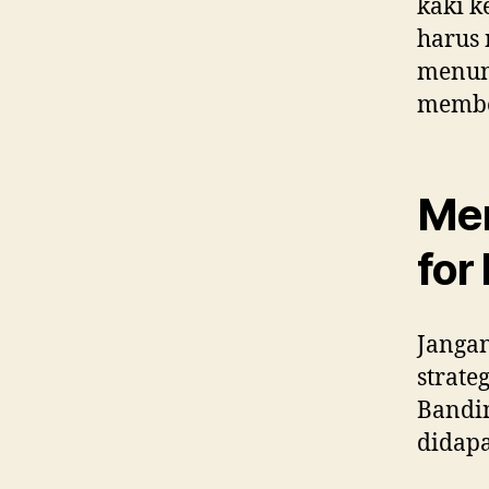
kaki k
harus 
menun
member
Men
for
Jangan
strate
Bandin
didapa