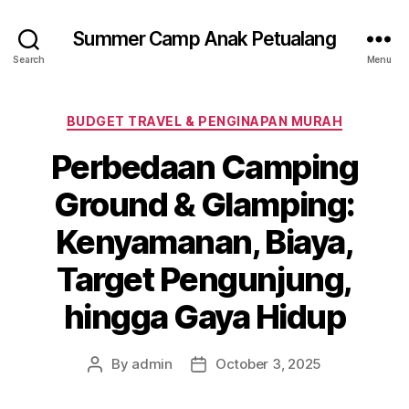
Summer Camp Anak Petualang
Search
Menu
Categories
BUDGET TRAVEL & PENGINAPAN MURAH
Perbedaan Camping
Ground & Glamping:
Kenyamanan, Biaya,
Target Pengunjung,
hingga Gaya Hidup
By
admin
October 3, 2025
Post
Post
author
date