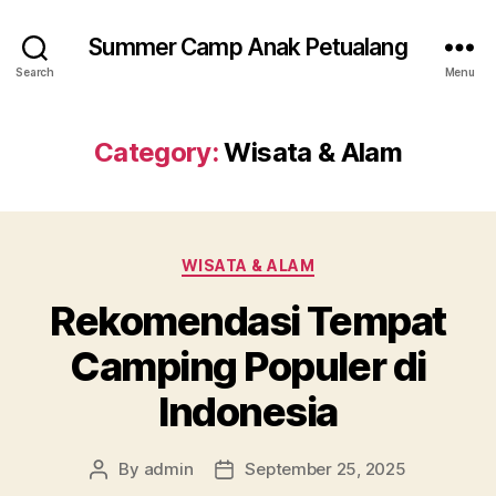
Summer Camp Anak Petualang
Search
Menu
Category:
Wisata & Alam
Categories
WISATA & ALAM
Rekomendasi Tempat
Camping Populer di
Indonesia
By
admin
September 25, 2025
Post
Post
author
date