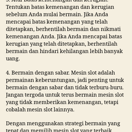
Tentukan batas kemenangan dan kerugian
sebelum Anda mulai bermain. Jika Anda
mencapai batas kemenangan yang telah
ditetapkan, berhentilah bermain dan nikmati
kemenangan Anda. Jika Anda mencapai batas
kerugian yang telah ditetapkan, berhentilah
bermain dan hindari kehilangan lebih banyak
uang.
4. Bermain dengan sabar. Mesin slot adalah
permainan keberuntungan, jadi penting untuk
bermain dengan sabar dan tidak terburu-buru.
Jangan tergoda untuk terus bermain mesin slot
yang tidak memberikan kemenangan, tetapi
cobalah mesin slot lainnya.
Dengan menggunakan strategi bermain yang
tepat dan memilih mesin slot yang terbaik,