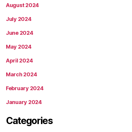
August 2024
July 2024
June 2024
May 2024
April 2024
March 2024
February 2024
January 2024
Categories