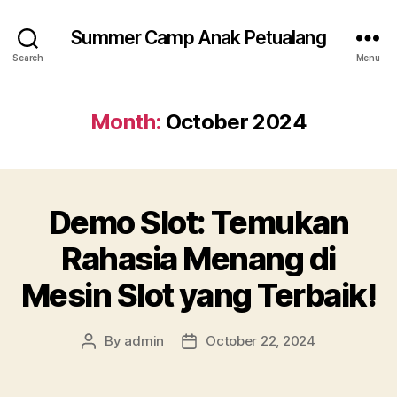
Summer Camp Anak Petualang
Search
Menu
Month:
October 2024
Demo Slot: Temukan
Rahasia Menang di
Mesin Slot yang Terbaik!
By
admin
October 22, 2024
Post
Post
author
date