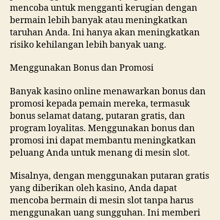
mencoba untuk mengganti kerugian dengan
bermain lebih banyak atau meningkatkan
taruhan Anda. Ini hanya akan meningkatkan
risiko kehilangan lebih banyak uang.
Menggunakan Bonus dan Promosi
Banyak kasino online menawarkan bonus dan
promosi kepada pemain mereka, termasuk
bonus selamat datang, putaran gratis, dan
program loyalitas. Menggunakan bonus dan
promosi ini dapat membantu meningkatkan
peluang Anda untuk menang di mesin slot.
Misalnya, dengan menggunakan putaran gratis
yang diberikan oleh kasino, Anda dapat
mencoba bermain di mesin slot tanpa harus
menggunakan uang sungguhan. Ini memberi