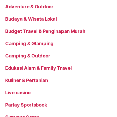
Adventure & Outdoor
Budaya & Wisata Lokal
Budget Travel & Penginapan Murah
Camping & Glamping
Camping & Outdoor
Edukasi Alam & Family Travel
Kuliner & Pertanian
Live casino
Parlay Sportsbook