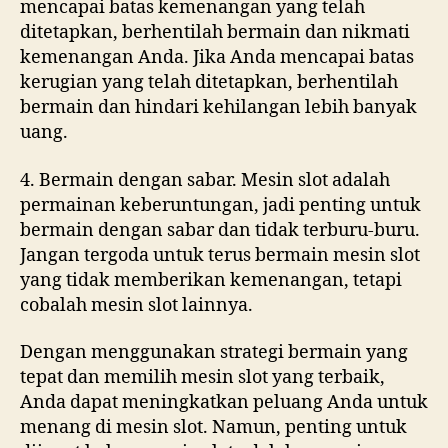
mencapai batas kemenangan yang telah
ditetapkan, berhentilah bermain dan nikmati
kemenangan Anda. Jika Anda mencapai batas
kerugian yang telah ditetapkan, berhentilah
bermain dan hindari kehilangan lebih banyak
uang.
4. Bermain dengan sabar. Mesin slot adalah
permainan keberuntungan, jadi penting untuk
bermain dengan sabar dan tidak terburu-buru.
Jangan tergoda untuk terus bermain mesin slot
yang tidak memberikan kemenangan, tetapi
cobalah mesin slot lainnya.
Dengan menggunakan strategi bermain yang
tepat dan memilih mesin slot yang terbaik,
Anda dapat meningkatkan peluang Anda untuk
menang di mesin slot. Namun, penting untuk