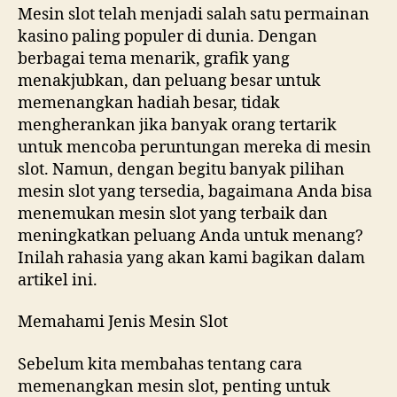
Mesin slot telah menjadi salah satu permainan
kasino paling populer di dunia. Dengan
berbagai tema menarik, grafik yang
menakjubkan, dan peluang besar untuk
memenangkan hadiah besar, tidak
mengherankan jika banyak orang tertarik
untuk mencoba peruntungan mereka di mesin
slot. Namun, dengan begitu banyak pilihan
mesin slot yang tersedia, bagaimana Anda bisa
menemukan mesin slot yang terbaik dan
meningkatkan peluang Anda untuk menang?
Inilah rahasia yang akan kami bagikan dalam
artikel ini.
Memahami Jenis Mesin Slot
Sebelum kita membahas tentang cara
memenangkan mesin slot, penting untuk