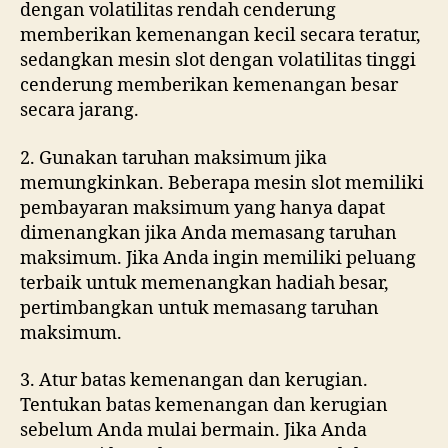
dengan volatilitas rendah cenderung
memberikan kemenangan kecil secara teratur,
sedangkan mesin slot dengan volatilitas tinggi
cenderung memberikan kemenangan besar
secara jarang.
2. Gunakan taruhan maksimum jika
memungkinkan. Beberapa mesin slot memiliki
pembayaran maksimum yang hanya dapat
dimenangkan jika Anda memasang taruhan
maksimum. Jika Anda ingin memiliki peluang
terbaik untuk memenangkan hadiah besar,
pertimbangkan untuk memasang taruhan
maksimum.
3. Atur batas kemenangan dan kerugian.
Tentukan batas kemenangan dan kerugian
sebelum Anda mulai bermain. Jika Anda