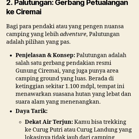
2. Palutungan: Gerbang Petualangan
ke Ciremai
Bagi para pendaki atau yang pengen nuansa
camping yang lebih
adventure
, Palutungan
adalah pilihan yang pas.
Penjelasan & Konsep:
Palutungan adalah
salah satu gerbang pendakian resmi
Gunung Ciremai, yang juga punya area
camping ground yang luas. Berada di
ketinggian sekitar 1.100 mdpl, tempat ini
menawarkan suasana hutan yang lebat dan
suara alam yang menenangkan.
D
Daya Tarik:
E
Dekat Air Terjun:
Kamu bisa trekking
W
ke Curug Putri atau Curug Landung yang
A
lokasinya tidak jauh dari camping
L