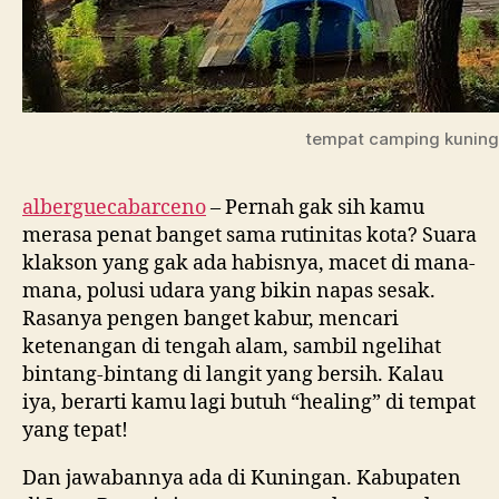
tempat camping kunin
alberguecabarceno
– Pernah gak sih kamu
merasa penat banget sama rutinitas kota? Suara
klakson yang gak ada habisnya, macet di mana-
mana, polusi udara yang bikin napas sesak.
D
Rasanya pengen banget kabur, mencari
E
ketenangan di tengah alam, sambil ngelihat
W
bintang-bintang di langit yang bersih. Kalau
A
iya, berarti kamu lagi butuh “healing” di tempat
L
yang tepat!
I
Dan jawabannya ada di Kuningan. Kabupaten
V