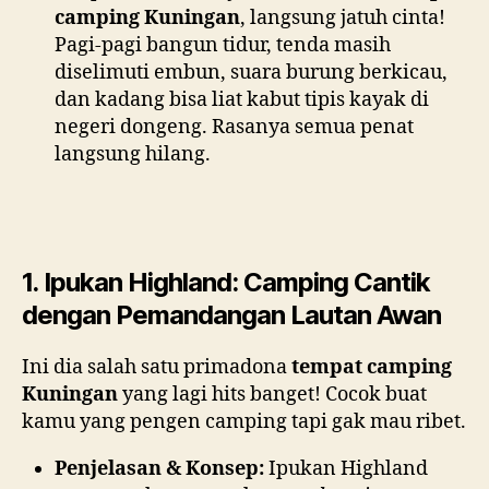
camping Kuningan
, langsung jatuh cinta!
Pagi-pagi bangun tidur, tenda masih
diselimuti embun,
suara burung berkicau,
D
dan kadang bisa liat kabut tipis kayak di
E
negeri dongeng. Rasanya semua penat
W
langsung hilang.
A
L
I
V
1. Ipukan Highland: Camping Cantik
E
l
dengan Pemandangan Lautan Awan
o
g
Ini dia salah satu primadona
tempat camping
i
Kuningan
yang lagi hits banget! Cocok buat
n
kamu yang pengen camping tapi gak mau ribet.
Penjelasan & Konsep:
Ipukan Highland