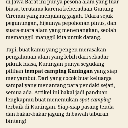
di Jawa Barat ini punya pesona alam yang luar
E
biasa, terutama karena keberadaan Gunung
Ciremai yang menjulang gagah. Udara sejuk
pegunungan, hijaunya pepohonan pinus, dan
suara-suara alam yang menenangkan, seolah
memanggil-manggil kita untuk datang.
Tapi, buat kamu yang pengen merasakan
pengalaman alam yang lebih dari sekadar
piknik biasa, Kuningan punya segudang
pilihan
tempat camping Kuningan
yang siap
menyambut. Dari yang cocok buat keluarga
sampai yang menantang para pendaki sejati,
semua ada.
Artikel ini bakal jadi panduan
D
lengkapmu buat menemukan
spot camping
E
terbaik di Kuningan. Siap-siap pasang tenda
W
dan bakar-bakar jagung di bawah taburan
A
bintang!
L