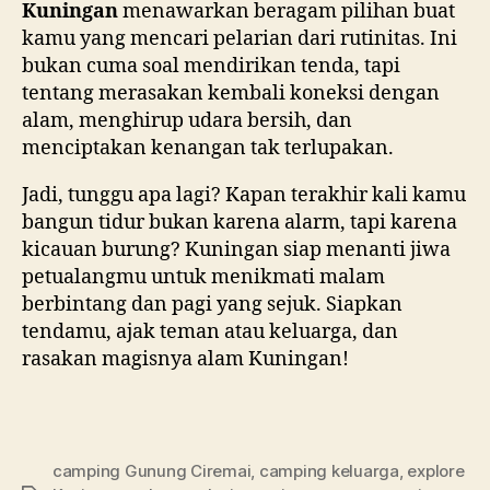
Kuningan
menawarkan beragam pilihan buat
kamu yang mencari pelarian dari rutinitas. Ini
bukan cuma soal mendirikan tenda, tapi
tentang merasakan kembali koneksi dengan
alam, menghirup udara bersih, dan
menciptakan kenangan tak terlupakan.
N
a
Jadi, tunggu apa lagi? Kapan terakhir kali kamu
g
bangun tidur bukan karena alarm, tapi karena
a
kicauan burung? Kuningan siap menanti jiwa
3
petualangmu untuk menikmati malam
0
berbintang dan pagi yang sejuk. Siapkan
3
tendamu, ajak teman atau keluarga, dan
rasakan magisnya alam Kuningan!
camping Gunung Ciremai
,
camping keluarga
,
explore