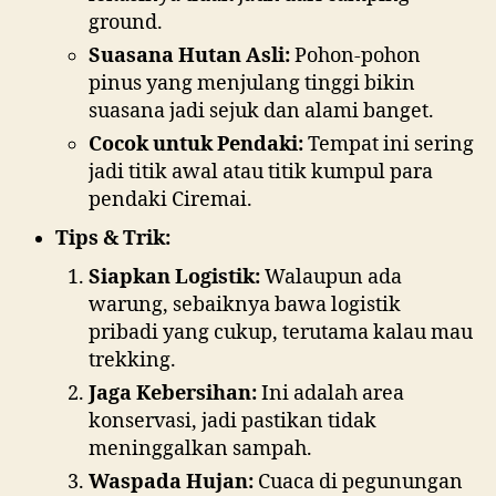
ground.
I
V
Suasana Hutan Asli:
Pohon-pohon
E
pinus yang menjulang tinggi bikin
l
suasana jadi sejuk dan alami banget.
i
Cocok untuk Pendaki:
Tempat ini sering
n
jadi titik awal atau titik kumpul para
k
pendaki Ciremai.
a
Tips & Trik:
l
t
Siapkan Logistik:
Walaupun ada
e
warung, sebaiknya bawa logistik
r
pribadi yang cukup, terutama kalau mau
n
trekking.
a
Jaga Kebersihan:
Ini adalah area
t
konservasi, jadi pastikan tidak
i
meninggalkan sampah.
f
Waspada Hujan:
Cuaca di pegunungan