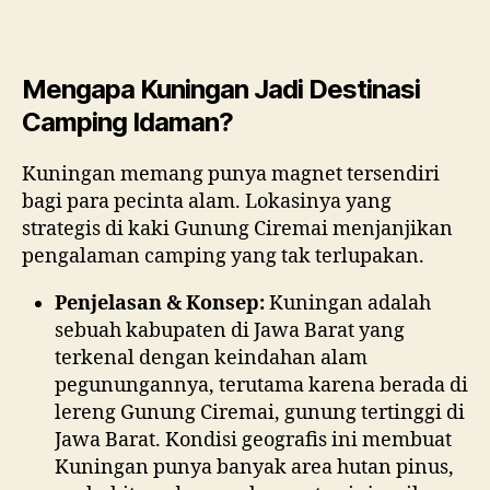
I
V
E
Mengapa Kuningan Jadi Destinasi
d
Camping Idaman?
a
f
Kuningan memang punya magnet tersendiri
t
bagi para pecinta alam. Lokasinya yang
a
strategis di kaki Gunung Ciremai menjanjikan
r
pengalaman camping yang tak terlupakan.
Penjelasan & Konsep:
Kuningan adalah
sebuah kabupaten di Jawa Barat yang
terkenal dengan keindahan alam
pegunungannya, terutama karena berada di
lereng Gunung Ciremai, gunung tertinggi di
Jawa Barat. Kondisi geografis ini membuat
Kuningan punya banyak area hutan pinus,