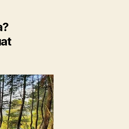
a?
at