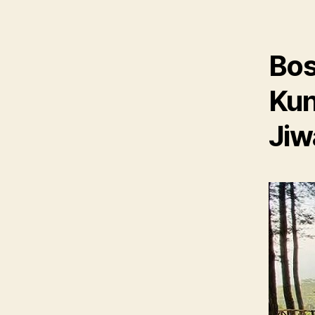
Bos
Kun
Jiw