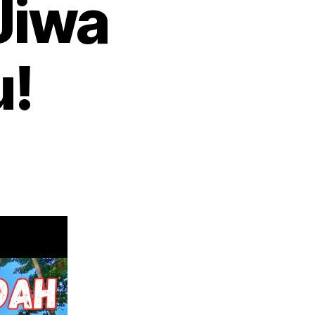
Jiwa
u!