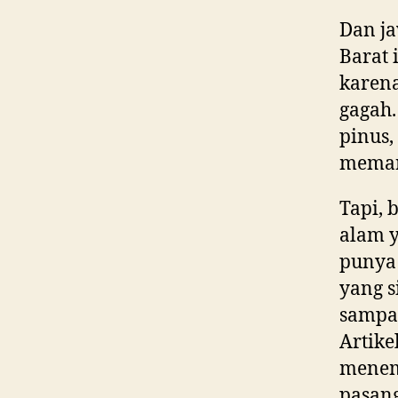
Dan j
Barat 
karen
gagah.
pinus,
memang
Tapi,
alam y
punya
yang s
sampai
Artike
mene
pasang