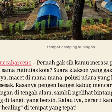
tempat camping kuningan
guecabarceno
– Pernah gak sih kamu merasa 
 sama rutinitas kota? Suara klakson yang ga
ya, macet di mana-mana, polusi udara yang 
sesak.
Rasanya pengen banget kabur, mencar
D
ngan di tengah alam, sambil ngelihat bintan
E
g di langit yang bersih. Kalau iya, berarti ka
W
“healing” di tempat yang tepat!