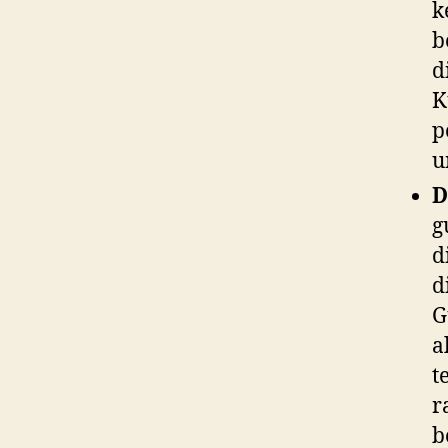
k
b
d
K
p
u
D
g
d
d
G
a
t
r
b