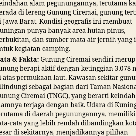
eindahan alam pegunungannya, terutama k
erada di lereng Gunung Ciremai, gunung tert
i Jawa Barat. Kondisi geografis ini membuat
uningan punya banyak area hutan pinus,
erbukitan, dan sumber mata air jernih yang 
ntuk kegiatan camping.
ata & Fakta:
Gunung Ciremai sendiri meru
unung berapi aktif dengan ketinggian 3.078 
i atas permukaan laut. Kawasan sekitar gunu
ilindungi sebagai bagian dari Taman Nasion
unung Ciremai (TNGC), yang berarti keinda
lamnya terjaga dengan baik. Udara di Kunin
erutama di daerah pegunungannya, memiliki
ata-rata yang lebih rendah dibandingkan kot
esar di sekitarnya, menjadikannya pilihan