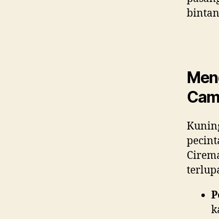
bintan
Meng
Cam
Kunin
pecint
Cirem
terlup
P
k