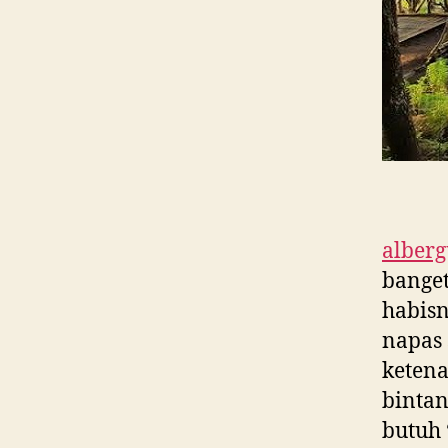
alber
banget
habisn
napas 
ketena
bintan
butuh 