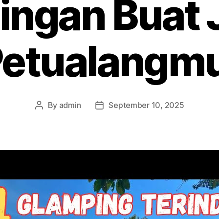
ingan Buat 
etualangm
By
admin
September 10, 2025
Post
Post
author
date