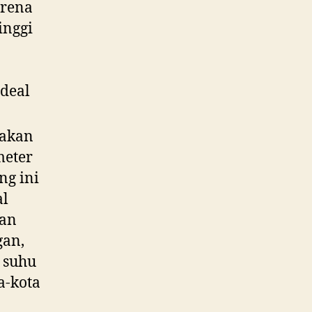
arena
inggi
ideal
pakan
meter
ng ini
al
han
gan,
 suhu
a-kota