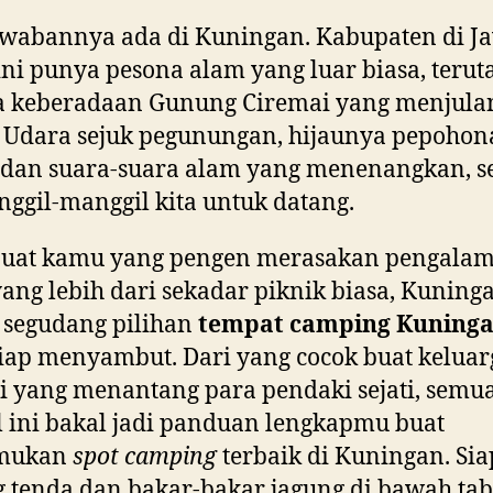
A
awabannya ada di Kuningan. Kabupaten di J
L
ini punya pesona alam yang luar biasa, teru
I
a keberadaan Gunung Ciremai yang menjula
V
 Udara sejuk pegunungan, hijaunya pepoho
E
 dan suara-suara alam yang menenangkan, s
gil-manggil kita untuk datang.
 buat kamu yang pengen merasakan pengala
ang lebih dari sekadar piknik biasa, Kuning
 segudang pilihan
tempat camping Kuning
iap menyambut. Dari yang cocok buat keluar
 yang menantang para pendaki sejati, semua
l ini bakal jadi panduan lengkapmu buat
mukan
spot camping
terbaik di Kuningan. Sia
 tenda dan bakar-bakar jagung di bawah ta