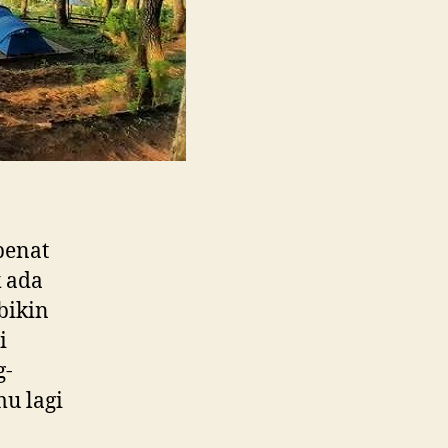
penat
k ada
bikin
i
g-
mu lagi