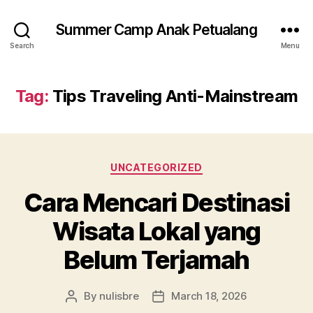
Summer Camp Anak Petualang
Search
Menu
Tag:
Tips Traveling Anti-Mainstream
Categories
UNCATEGORIZED
Cara Mencari Destinasi
Wisata Lokal yang
Belum Terjamah
By
nulisbre
March 18, 2026
Post
Post
author
date