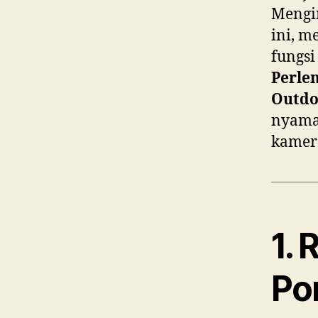
Mengin
ini, m
fungsi
Perle
Outdo
nyaman
kamer
1. 
Po