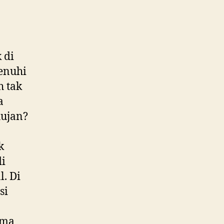
 di
enuhi
h tak
a
hujan?
k
di
. Di
si
ama