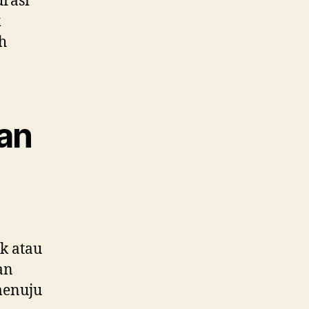
urasi
k
h
an
k atau
an
menuju