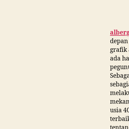
alber
depan 
grafik
ada ha
pegunu
Sebaga
sebagi
melaku
mekani
usia 4
terbai
tenta