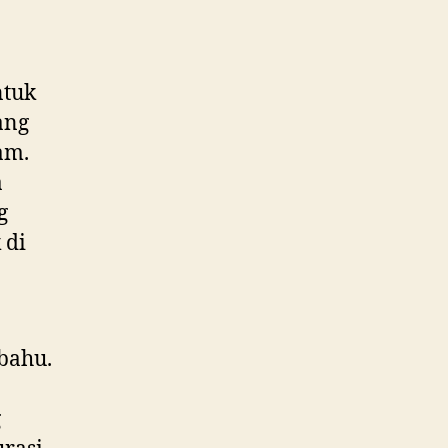
ntuk
ang
am.
a
g
 di
bahu.
g