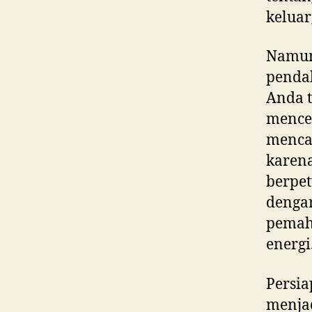
keluar
Namu
penda
Anda t
menced
mencar
karen
berpet
dengan
pemah
energi
Persia
menja