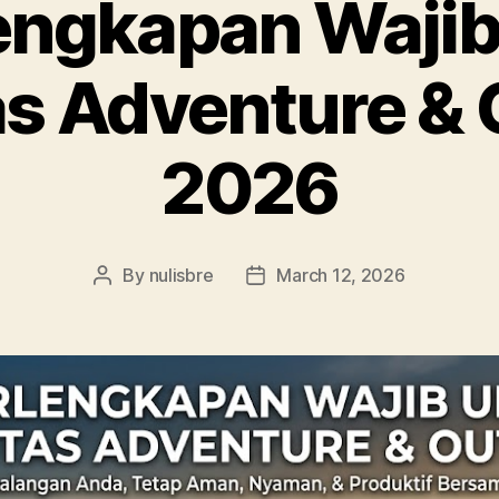
lengkapan Wajib
as Adventure &
2026
By
nulisbre
March 12, 2026
Post
Post
author
date