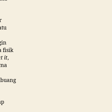
r
atu
gin
 fisik
 it
,
ama
-buang
ap