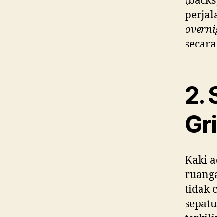
(backs
perjal
overni
secara
2.
Gr
Kaki a
ruanga
tidak
sepatu