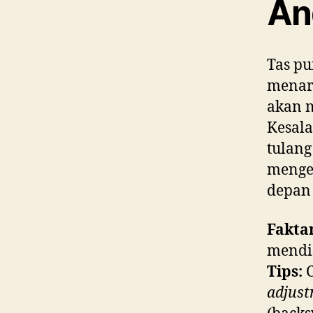
An
Tas p
menaru
akan 
Kesala
tulang
mengel
depan 
Fakta
mendis
Tips:
C
adjus