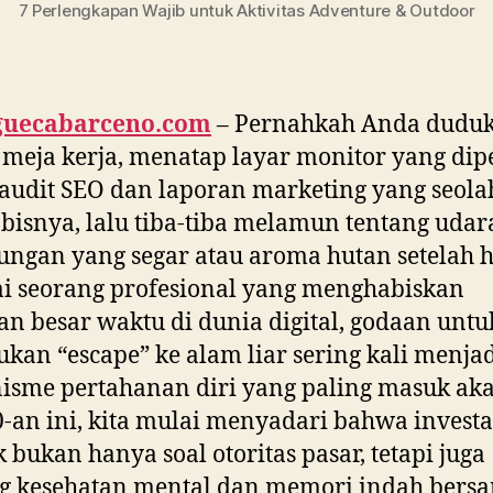
7 Perlengkapan Wajib untuk Aktivitas Adventure & Outdoor
guecabarceno.com
– Pernahkah Anda duduk
meja kerja, menatap layar monitor yang dip
 audit SEO dan laporan marketing yang seola
bisnya, lalu tiba-tiba melamun tentang udar
ngan yang segar atau aroma hutan setelah 
i seorang profesional yang menghabiskan
an besar waktu di dunia digital, godaan untu
kan “escape” ke alam liar sering kali menja
sme pertahanan diri yang paling masuk akal
0-an ini, kita mulai menyadari bahwa investa
k bukan hanya soal otoritas pasar, tetapi juga
ng kesehatan mental dan memori indah bers