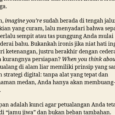
ga.
n,
imagine you’re
sudah berada di tengah jalu
kian yang curam, lalu menyadari bahwa sep
erlalu sempit atau tas punggung Anda mulai
erai bahu. Bukankah ironis jika niat hati in
i ketenangan, justru berakhir dengan cedera
a kurangnya persiapan?
When you think about
ualang di alam liar memiliki prinsip yang s
 strategi digital: tanpa alat yang tepat dan
aman medan, Anda hanya akan membuang
.
pan adalah kunci agar petualangan Anda tet
di “jamu jiwa” dan bukan beban tambahan.