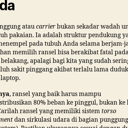
da
unggung atau
carrier
bukan sekadar wadah u
h pakaian. Ia adalah struktur pendukung y
menempel pada tubuh Anda selama berjam-j
han memilih ransel bisa berakibat fatal pad
 belakang, apalagi bagi kita yang sudah serin
uh sakit pinggang akibat terlalu lama duduk
laptop.
nya
, ransel yang baik harus mampu
tribusikan 80% beban ke pinggul, bukan ke 
arilah ransel yang memiliki sistem
torso
tment
dan sirkulasi udara di bagian punggun