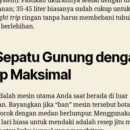
ystem). Pastikan ukurannya sesuai dengan d
anan; 35-45 liter biasanya sudah cukup untu
ght trip
ringan tanpa harus membebani tubu
 berlebihan.
 Sepatu Gunung deng
ip Maksimal
dalah mesin utama Anda saat berada di luar
n. Bayangkan jika “ban” mesin tersebut bota
 cocok dengan medan berlumpur. Menggunak
 lari biasa untuk mendaki adalah resep jitu 