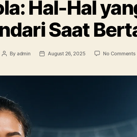
ola: Hal-Hal yan
ndari Saat Ber
By
admin
August 26, 2025
No Comments
Post
Post
author
date