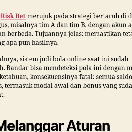
h
Risk Bet
merujuk pada strategi bertaruh di d
gus, misalnya tim A dan tim B, dengan akun 
an berbeda. Tujuannya jelas: memastikan tet
g apa pun hasilnya.
hnya, sistem judi bola online saat ini sudah
h. Bandar bisa mendeteksi pola ini dengan 
ketahuan, konsekuensinya fatal: semua sald
, termasuk modal awal dan bonus yang sud
t.
 Melanggar Aturan