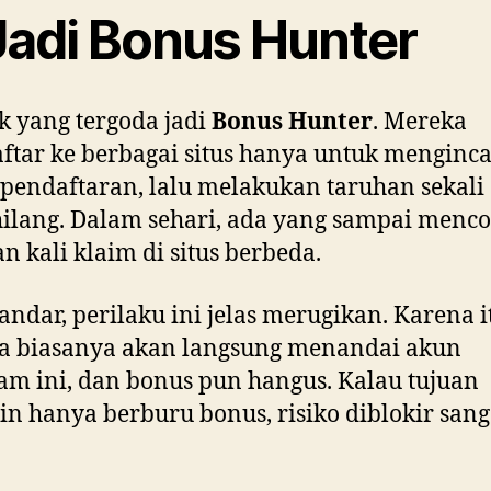
 Jadi Bonus Hunter
 yang tergoda jadi
Bonus Hunter
. Mereka
tar ke berbagai situs hanya untuk menginc
pendaftaran, lalu melakukan taruhan sekali
lang. Dalam sehari, ada yang sampai menc
n kali klaim di situs berbeda.
andar, perilaku ini jelas merugikan. Karena i
a biasanya akan langsung menandai akun
m ini, dan bonus pun hangus. Kalau tujuan
n hanya berburu bonus, risiko diblokir sang