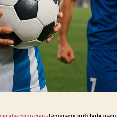
guecabarceno.com
-Fenomena
judi bola
mem