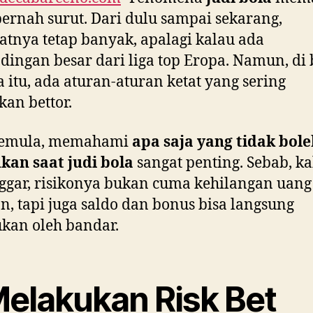
pernah surut. Dari dulu sampai sekarang,
tnya tetap banyak, apalagi kalau ada
dingan besar dari liga top Eropa. Namun, di 
a itu, ada aturan-aturan ketat yang sering
kan bettor.
pemula, memahami
apa saja yang tidak bol
kan saat judi bola
sangat penting. Sebab, k
gar, risikonya bukan cuma kehilangan uang
n, tapi juga saldo dan bonus bisa langsung
kan oleh bandar.
Melakukan Risk Bet