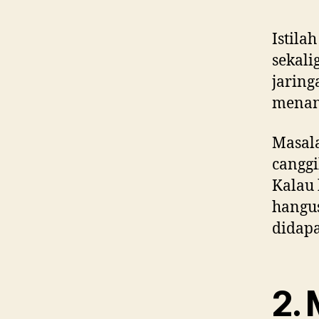
Istila
sekali
jaring
menan
Masala
canggi
Kalau 
hangus
didapa
2.