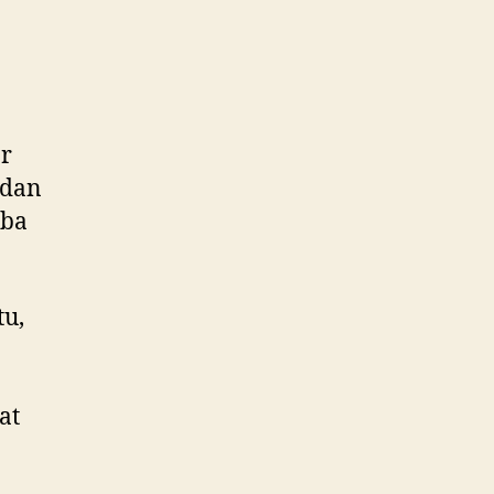
ar
 dan
oba
tu,
at