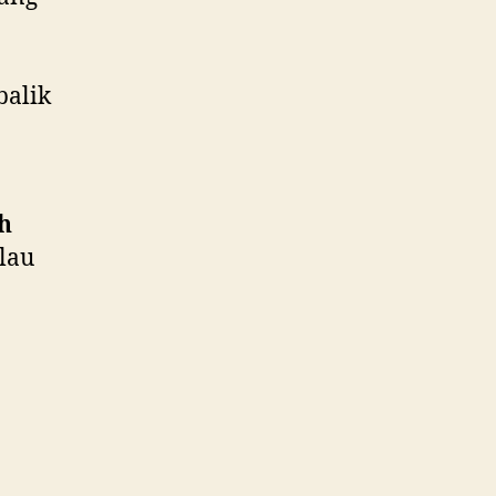
balik
eh
alau