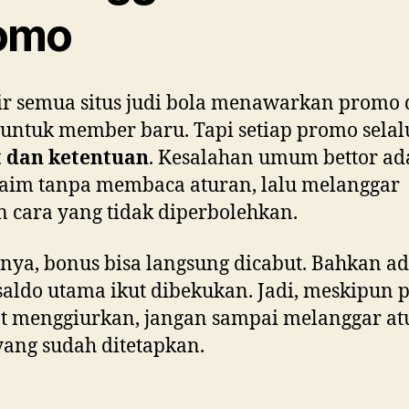
omo
r semua situs judi bola menawarkan promo
untuk member baru. Tapi setiap promo selal
t dan ketentuan
. Kesalahan umum bettor ad
laim tanpa membaca aturan, lalu melanggar
 cara yang tidak diperbolehkan.
nya, bonus bisa langsung dicabut. Bahkan a
saldo utama ikut dibekukan. Jadi, meskipun
at menggiurkan, jangan sampai melanggar a
ang sudah ditetapkan.