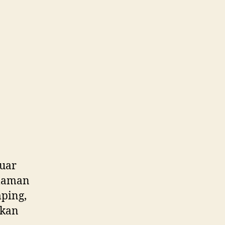
uar
alaman
ping,
ikan