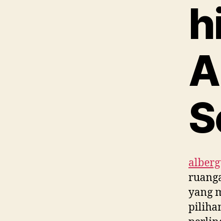
h
A
S
alber
ruang
yang 
piliha