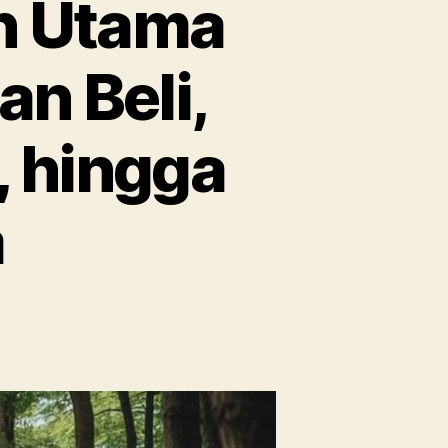
an Utama
n Beli,
, hingga
a