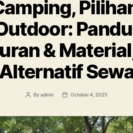
amping, Pilih
Outdoor: Pandua
uran & Material
Alternatif Sew
By
admin
October 4, 2025
Post
Post
author
date