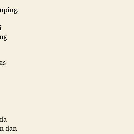
mping,
i
ang
as
da
an dan