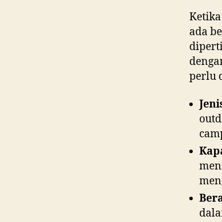
Ketik
ada be
dipert
dengan
perlu 
Jeni
outd
camp
Kapa
men
men
Bera
dala