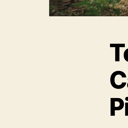
T
C
P