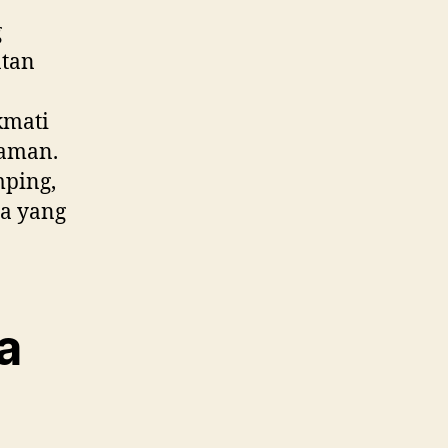
g
atan
kmati
yaman.
mping,
da yang
a