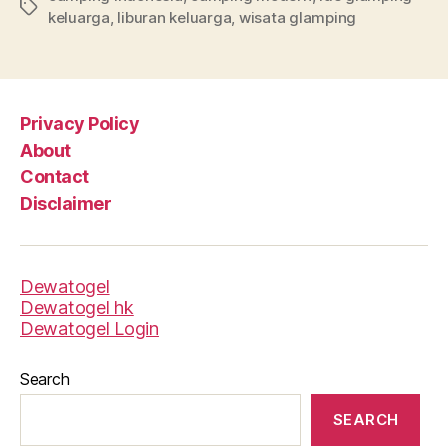
Tags
o
keluarga
,
liburan keluarga
,
wisata glamping
l
a
g
i
Privacy Policy
l
About
a
Contact
l
Disclaimer
i
n
k
Dewatogel
Dewatogel hk
Dewatogel Login
Search
SEARCH