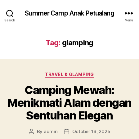
Summer Camp Anak Petualang
Search
Menu
Tag:
glamping
Categories
TRAVEL & GLAMPING
Camping Mewah:
Menikmati Alam dengan
Sentuhan Elegan
By
admin
October 16, 2025
Post
Post
author
date