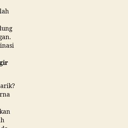
alah
ndung
gan.
inasi
gir
narik?
rna
ukan
ah