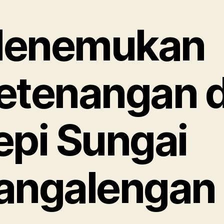
enemukan
etenangan d
epi Sungai
angalengan