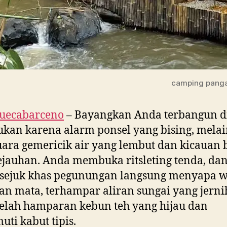
camping panga
guecabarceno
– Bayangkan Anda terbangun di
ukan karena alarm ponsel yang bising, mela
uara gemericik air yang lembut dan kicauan
ejauhan. Anda membuka ritsleting tenda, da
 sejuk khas pegunungan langsung menyapa w
an mata, terhampar aliran sungai yang jerni
lah hamparan kebun teh yang hijau dan
uti kabut tipis.