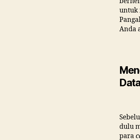
berhen
untuk
Pangal
Anda a
Men
Data
Sebelu
dulu 
para
c