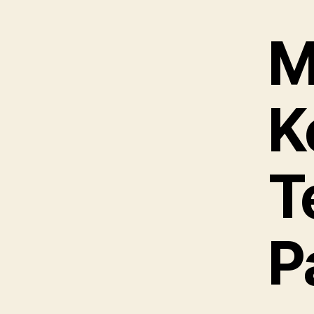
M
K
T
P