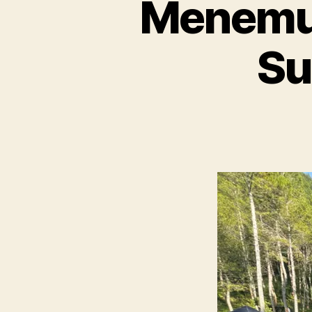
Menemuk
Su