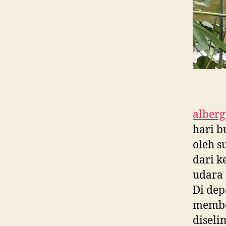
alber
hari b
oleh s
dari k
udara
Di dep
membe
diselim