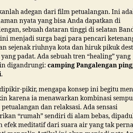
D
kanlah adegan dari film petualangan. Ini ad
E
aman nyata yang bisa Anda dapatkan di
W
engan, sebuah dataran tinggi di selatan Ba
A
ini menjadi surga bagi para pencari ketenan
L
n sejenak riuhnya kota dan hiruk pikuk dest
I
 yang padat. Ada sebuah tren “healing” yang
V
in digandrungi:
E
camping Pangalengan ping
i
.
dipikir-pikir, mengapa konsep ini begitu me
in karena ia menawarkan kombinasi sempu
 petualangan dan relaksasi. Ada sensasi
ikan “rumah” sendiri di alam bebas, dipad
 efek meditatif dari suara air yang tak pern