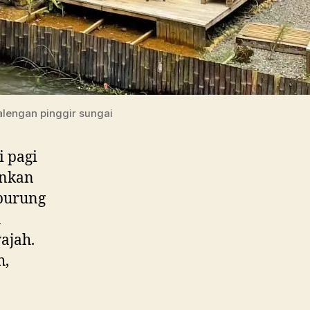
lengan pinggir sungai
 pagi
inkan
 burung
n
ajah.
h,