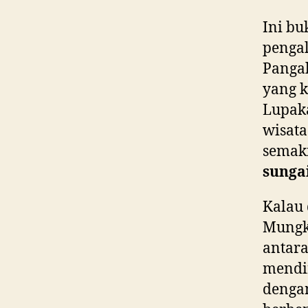
Ini bu
pengal
Pangal
yang k
Lupaka
wisata
semak
sunga
Kalau 
Mungk
antara
mendir
dengan