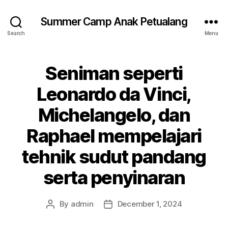
Summer Camp Anak Petualang
Search
Menu
Seniman seperti
Leonardo da Vinci,
Michelangelo, dan
Raphael mempelajari
tehnik sudut pandang
serta penyinaran
By
admin
December 1, 2024
Post
Post
author
date