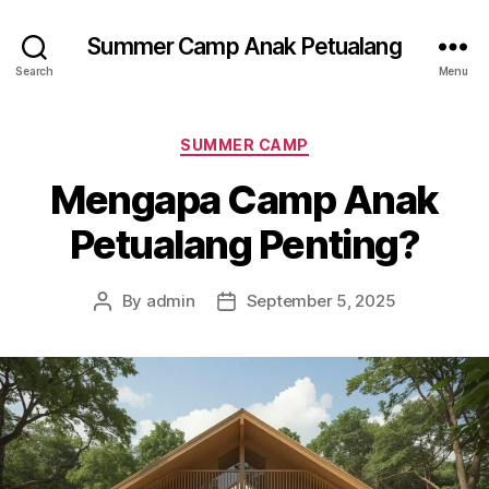
Summer Camp Anak Petualang
Search
Menu
Categories
SUMMER CAMP
Mengapa Camp Anak
Petualang Penting?
By
admin
September 5, 2025
Post
Post
author
date