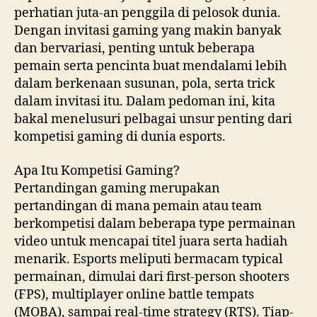
perhatian juta-an penggila di pelosok dunia.
Dengan invitasi gaming yang makin banyak
dan bervariasi, penting untuk beberapa
pemain serta pencinta buat mendalami lebih
dalam berkenaan susunan, pola, serta trick
dalam invitasi itu. Dalam pedoman ini, kita
bakal menelusuri pelbagai unsur penting dari
kompetisi gaming di dunia esports.
Apa Itu Kompetisi Gaming?
Pertandingan gaming merupakan
pertandingan di mana pemain atau team
berkompetisi dalam beberapa type permainan
video untuk mencapai titel juara serta hadiah
menarik. Esports meliputi bermacam typical
permainan, dimulai dari first-person shooters
(FPS), multiplayer online battle tempats
(MOBA), sampai real-time strategy (RTS). Tiap-