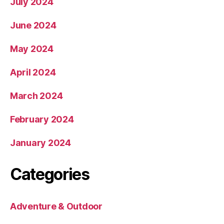
July 2024
June 2024
May 2024
April 2024
March 2024
February 2024
January 2024
Categories
Adventure & Outdoor