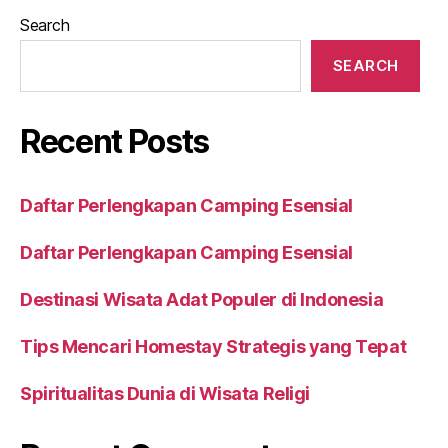
Search
SEARCH
Recent Posts
Daftar Perlengkapan Camping Esensial
Daftar Perlengkapan Camping Esensial
Destinasi Wisata Adat Populer di Indonesia
Tips Mencari Homestay Strategis yang Tepat
Spiritualitas Dunia di Wisata Religi