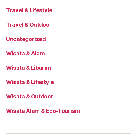
Travel & Lifestyle
Travel & Outdoor
Uncategorized
Wisata & Alam
Wisata & Liburan
Wisata & Lifestyle
Wisata & Outdoor
Wisata Alam & Eco-Tourism