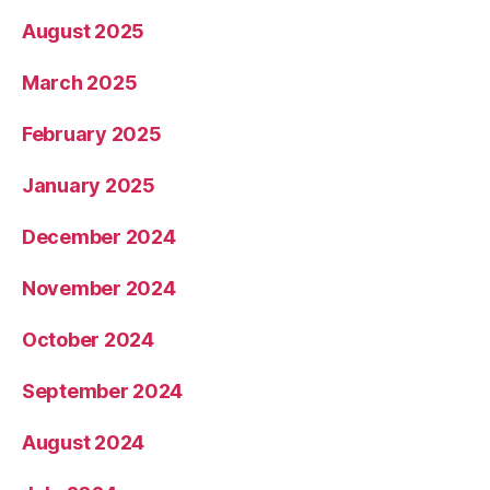
August 2025
March 2025
February 2025
January 2025
December 2024
November 2024
October 2024
September 2024
August 2024