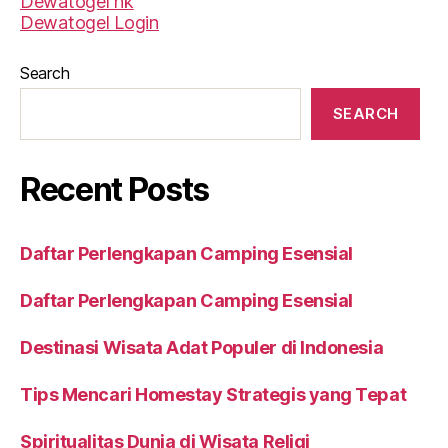
Dewatogel hk
Dewatogel Login
Search
SEARCH
Recent Posts
Daftar Perlengkapan Camping Esensial
Daftar Perlengkapan Camping Esensial
Destinasi Wisata Adat Populer di Indonesia
Tips Mencari Homestay Strategis yang Tepat
Spiritualitas Dunia di Wisata Religi