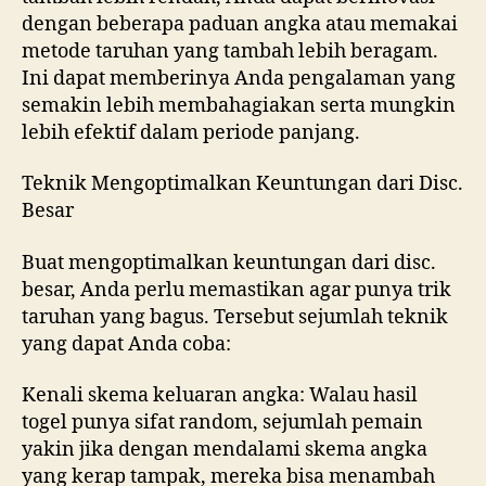
dengan beberapa paduan angka atau memakai
metode taruhan yang tambah lebih beragam.
Ini dapat memberinya Anda pengalaman yang
semakin lebih membahagiakan serta mungkin
lebih efektif dalam periode panjang.
Teknik Mengoptimalkan Keuntungan dari Disc.
Besar
Buat mengoptimalkan keuntungan dari disc.
besar, Anda perlu memastikan agar punya trik
taruhan yang bagus. Tersebut sejumlah teknik
yang dapat Anda coba:
Kenali skema keluaran angka: Walau hasil
togel punya sifat random, sejumlah pemain
yakin jika dengan mendalami skema angka
yang kerap tampak, mereka bisa menambah