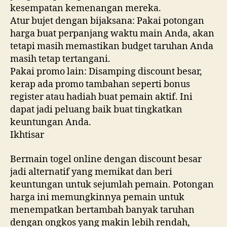
kesempatan kemenangan mereka.
Atur bujet dengan bijaksana: Pakai potongan
harga buat perpanjang waktu main Anda, akan
tetapi masih memastikan budget taruhan Anda
masih tetap tertangani.
Pakai promo lain: Disamping discount besar,
kerap ada promo tambahan seperti bonus
register atau hadiah buat pemain aktif. Ini
dapat jadi peluang baik buat tingkatkan
keuntungan Anda.
Ikhtisar
Bermain togel online dengan discount besar
jadi alternatif yang memikat dan beri
keuntungan untuk sejumlah pemain. Potongan
harga ini memungkinnya pemain untuk
menempatkan bertambah banyak taruhan
dengan ongkos yang makin lebih rendah,