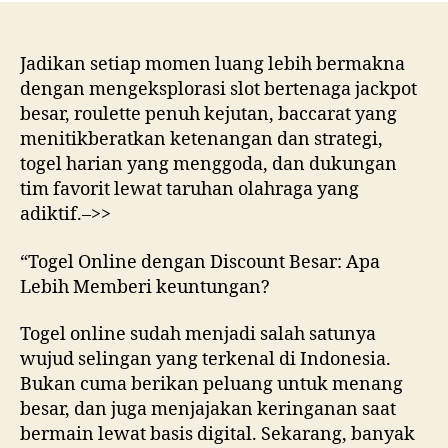
Ba
Ca
Me
Jadikan setiap momen luang lebih bermakna
ag
dengan mengeksplorasi slot bertenaga jackpot
Be
besar, roulette penuh kejutan, baccarat yang
Leb
menitikberatkan ketenangan dan strategi,
La
togel harian yang menggoda, dan dukungan
tim favorit lewat taruhan olahraga yang
adiktif.–>>
“Togel Online dengan Discount Besar: Apa
Lebih Memberi keuntungan?
Togel online sudah menjadi salah satunya
wujud selingan yang terkenal di Indonesia.
Bukan cuma berikan peluang untuk menang
besar, dan juga menjajakan keringanan saat
bermain lewat basis digital. Sekarang, banyak