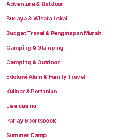
Adventure & Outdoor
Budaya & Wisata Lokal
Budget Travel & Penginapan Murah
Camping & Glamping
Camping & Outdoor
Edukasi Alam & Family Travel
Kuliner & Pertanian
Live casino
Parlay Sportsbook
Summer Camp