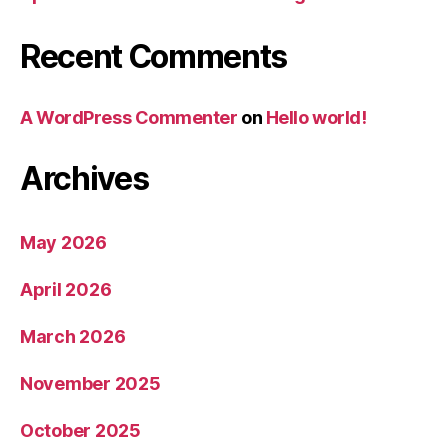
Recent Comments
A WordPress Commenter
on
Hello world!
Archives
May 2026
April 2026
March 2026
November 2025
October 2025