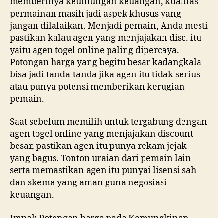
memberinya keuntungan keuangan, kualitas
permainan masih jadi aspek khusus yang
jangan dilalaikan. Menjadi pemain, Anda mesti
pastikan kalau agen yang menjajakan disc. itu
yaitu agen togel online paling dipercaya.
Potongan harga yang begitu besar kadangkala
bisa jadi tanda-tanda jika agen itu tidak serius
atau punya potensi memberikan kerugian
pemain.
Saat sebelum memilih untuk tergabung dengan
agen togel online yang menjajakan discount
besar, pastikan agen itu punya rekam jejak
yang bagus. Tonton uraian dari pemain lain
serta memastikan agen itu punyai lisensi sah
dan skema yang aman guna negosiasi
keuangan.