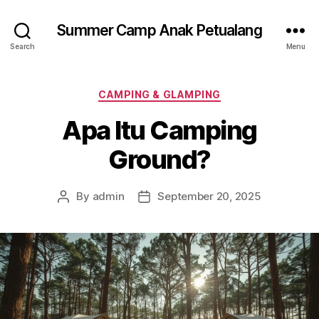
Summer Camp Anak Petualang
Search
Menu
Categories
CAMPING & GLAMPING
Apa Itu Camping
Ground?
By
admin
September 20, 2025
Post
Post
author
date