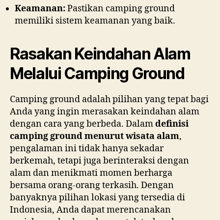
Keamanan:
Pastikan camping ground
memiliki sistem keamanan yang baik.
D
e
w
Rasakan Keindahan Alam
a
Melalui Camping Ground
t
o
g
Camping ground adalah pilihan yang tepat bagi
e
Anda yang ingin merasakan keindahan alam
l
dengan cara yang berbeda. Dalam
definisi
s
camping ground menurut wisata alam
,
i
pengalaman ini tidak hanya sekadar
t
berkemah, tetapi juga berinteraksi dengan
u
alam dan menikmati momen berharga
s
bersama orang-orang terkasih. Dengan
t
banyaknya pilihan lokasi yang tersedia di
o
Indonesia, Anda dapat merencanakan
t