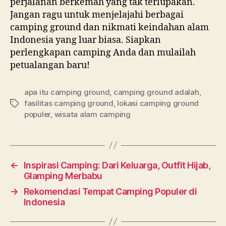
perjalanan berkemah yang tak terlupakan.
o
Jangan ragu untuk menjelajahi berbagai
a
camping ground dan nikmati keindahan alam
m
Indonesia yang luar biasa. Siapkan
a
perlengkapan camping Anda dan mulailah
n
petualangan baru!
&
t
apa itu camping ground
,
camping ground adalah
,
e
fasilitas camping ground
,
lokasi camping ground
Tags
r
populer
,
wisata alam camping
p
e
r
c
←
Inspirasi Camping: Dari Keluarga, Outfit Hijab,
a
Glamping Merbabu
y
→
Rekomendasi Tempat Camping Populer di
a
Indonesia