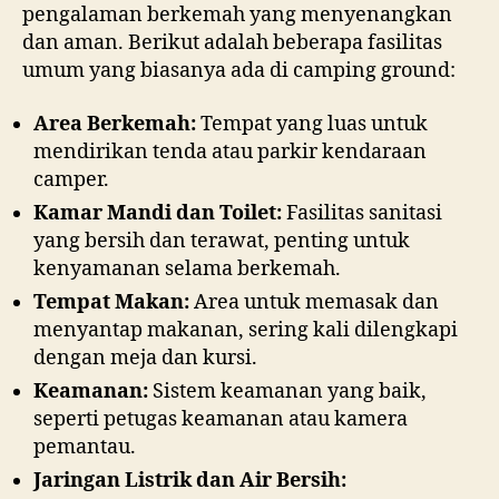
pengalaman berkemah yang menyenangkan
dan aman. Berikut adalah beberapa fasilitas
umum yang biasanya ada di camping ground:
T
e
Area Berkemah:
Tempat yang luas untuk
m
mendirikan tenda atau parkir kendaraan
b
camper.
a
k
Kamar Mandi dan Toilet:
Fasilitas sanitasi
i
yang bersih dan terawat, penting untuk
k
kenyamanan selama berkemah.
a
Tempat Makan:
Area untuk memasak dan
n
menyantap makanan, sering kali dilengkapi
S
dengan meja dan kursi.
l
Keamanan:
Sistem keamanan yang baik,
o
seperti petugas keamanan atau kamera
t
pemantau.
Jaringan Listrik dan Air Bersih: