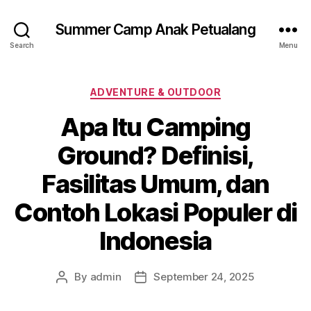
Summer Camp Anak Petualang
Search
Menu
Categories
ADVENTURE & OUTDOOR
Apa Itu Camping
Ground? Definisi,
Fasilitas Umum, dan
Contoh Lokasi Populer di
Indonesia
By
admin
September 24, 2025
Post
Post
author
date